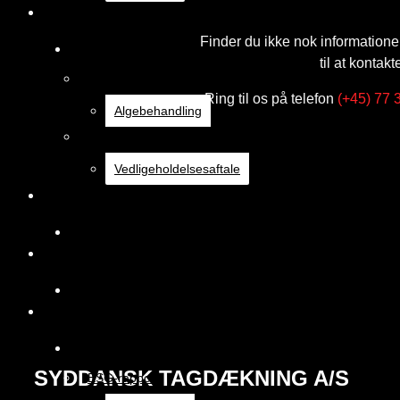
Tagservice
Finder du ikke nok information
Tagservice
til at kontak
Algebehandling
Ring til os på telefon
(+45) 77 
Algebehandling
Vedligeholdelsesaftale
Vedligeholdelsesaftale
Gratis tagtjek
Gratis tagtjek
Referencer
Referencer
Om os
Om os
SYDDANSK TAGDÆKNING A/S
ESG-rapport