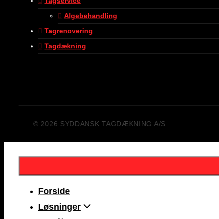
Tagservice
Algebehandling
Tagrenovering
Tagdækning
© 2026 SYDDANSK TAGDÆKNING A/S
Forside
Løsninger