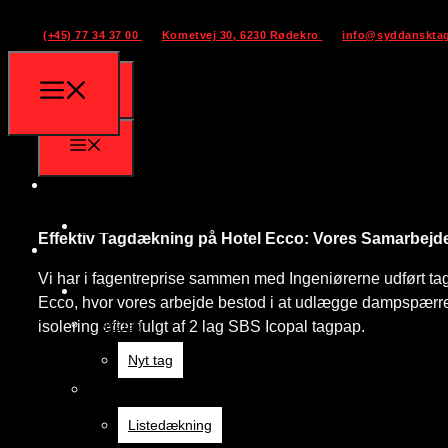
(+45) 77 34 37 00
Kometvej 30, 6230 Rødekro
info@syddanskta
Forside
Forside
Effektiv Tagdækning på Hotel Ecco: Vores Samarbejd
Løsninger
Vi har i fagentreprise sammen med Ingeniørerne udført t
Løsninger
Ecco, hvor vores arbejde bestod i at udlægge dampspærre 
Nyt tag
isolering efter fulgt af 2 lag SBS Icopal tagpap.
Nyt tag
Listedækning
Listedækning