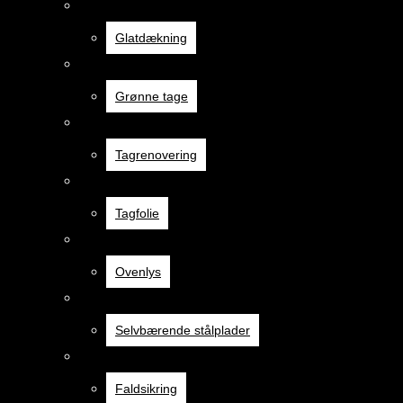
Glatdækning
Glatdækning
Grønne tage
Grønne tage
Tagrenovering
Tagrenovering
Tagfolie
Tagfolie
Ovenlys
Ovenlys
Selvbærende stålplader
Selvbærende stålplader
Faldsikring
Faldsikring