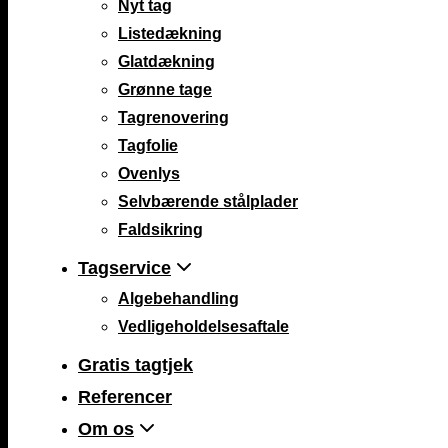
Nyt tag
Listedækning
Glatdækning
Grønne tage
Tagrenovering
Tagfolie
Ovenlys
Selvbærende stålplader
Faldsikring
Tagservice
Algebehandling
Vedligeholdelsesaftale
Gratis tagtjek
Referencer
Om os