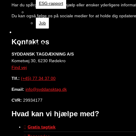
ESG-rapport
Har du spørgsmål, brug for hjælp eller ønsker yderligere informati
Job
Du kan også følge os på sociale medier for at holde dig opdate
Job
Kontakt
Kontakt os
Kontakt
SYDDANSK TAGDÆKNING A/S
Kometvej 30, 6230 Rødekro
Find vej
Tlf.:
(+45) 77 34 37 00
Email:
info@syddansktag.dk
CVR:
29934177
Hvad kan vi hjælpe med?
Gratis tagtjek