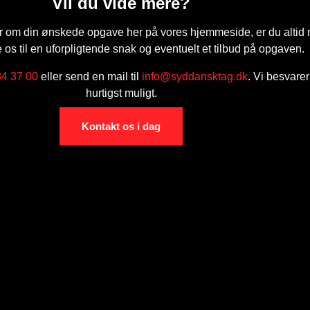
Vil du vide mere?
er om din ønskede opgave her på vores hjemmeside, er du alti
te os til en uforpligtende snak og eventuelt et tilbud på opgaven.
34 37 00
eller send en mail til
info@syddansktag.dk
. Vi besvare
hurtigst muligt.
Kontakt os i dag