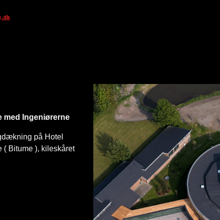
g.dk
e med Ingeniørerne
agdækning på Hotel
( Bitume ), kileskåret