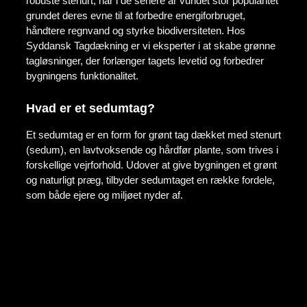
robuste stenurt, har i de senere år vundet stor popularitet
grundet deres evne til at forbedre energiforbruget,
håndtere regnvand og styrke biodiversiteten. Hos
Syddansk Tagdækning er vi eksperter i at skabe grønne
tagløsninger, der forlænger tagets levetid og forbedrer
bygningens funktionalitet.
Hvad er et sedumtag?
Et sedumtag er en form for grønt tag dækket med stenurt
(sedum), en lavtvoksende og hårdfør plante, som trives i
forskellige vejrforhold. Udover at give bygningen et grønt
og naturligt præg, tilbyder sedumtaget en række fordele,
som både ejere og miljøet nyder af.