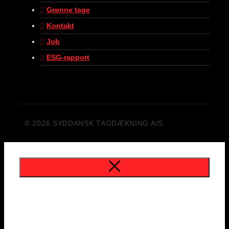
Grønne tage
Kontakt
Job
ESG-rapport
© 2026 SYDDANSK TAGDÆKNING A/S