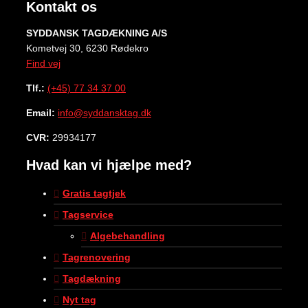
Kontakt os
SYDDANSK TAGDÆKNING A/S
Kometvej 30, 6230 Rødekro
Find vej
Tlf.:
(+45) 77 34 37 00
Email:
info@syddansktag.dk
CVR:
29934177
Hvad kan vi hjælpe med?
Gratis tagtjek
Tagservice
Algebehandling
Tagrenovering
Tagdækning
Nyt tag